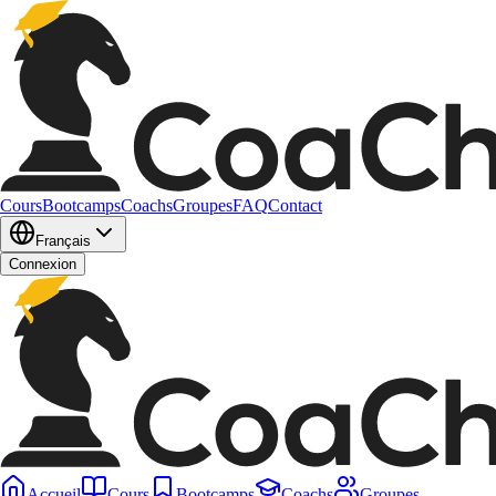
Cours
Bootcamps
Coachs
Groupes
FAQ
Contact
Français
Connexion
Accueil
Cours
Bootcamps
Coachs
Groupes