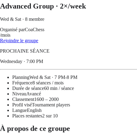
Advanced Group · 2×/week
Wed & Sat
·
8 membre
Organisé par
CoaChess
/mois
Rejoindre le groupe
PROCHAINE SÉANCE
Wednesday · 7:00 PM
Planning
Wed & Sat · 7 PM-8 PM
Fréquence
8 séances / mois
Durée de séance
60 min / séance
Niveau
Avancé
Classement
1600 – 2000
Profil visé
Tournament players
Langue
English
Places restantes
2 sur 10
À propos de ce groupe