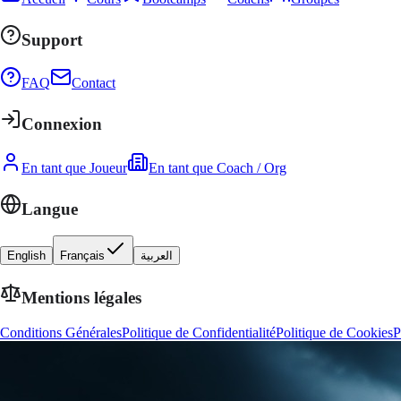
Support
FAQ
Contact
Connexion
En tant que Joueur
En tant que Coach / Org
Langue
English
Français
العربية
Mentions légales
Conditions Générales
Politique de Confidentialité
Politique de Cookies
P